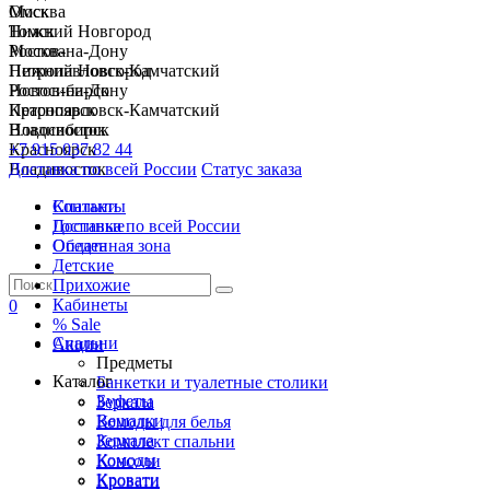
Москва
Омск
Нижний Новгород
Томск
Ростов-на-Дону
Москва
Петропавловск-Камчатский
Нижний Новгород
Новосибирск
Ростов-на-Дону
Красноярск
Петропавловск-Камчатский
Владивосток
Новосибирск
+7 915 037 82 44
Красноярск
Доставка по всей России
Владивосток
Статус заказа
Спальни
Контакты
Гостиные
Доставка по всей России
Обеденная зона
Оплата
Детские
Прихожие
Кабинеты
0
% Sale
Спальни
Акции
Предметы
Каталог
Банкетки и туалетные столики
Буфеты
Зеркала
Вешалки
Комоды для белья
Зеркала
Комплект спальни
Комоды
Консоли
Кровати
Кровати