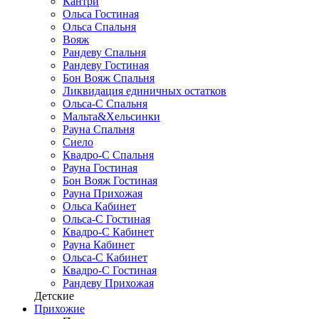
Кантри
Ольса Гостиная
Ольса Спальня
Вояж
Рандеву Спальня
Рандеву Гостиная
Бон Вояж Спальня
Ликвидация единичных остатков
Ольса-С Спальня
Мальта&Хельсинки
Рауна Спальня
Сиело
Квадро-С Спальня
Рауна Гостиная
Бон Вояж Гостиная
Рауна Прихожая
Ольса Кабинет
Ольса-С Гостиная
Квадро-С Кабинет
Рауна Кабинет
Ольса-С Кабинет
Квадро-С Гостиная
Рандеву Прихожая
Детские
Прихожие