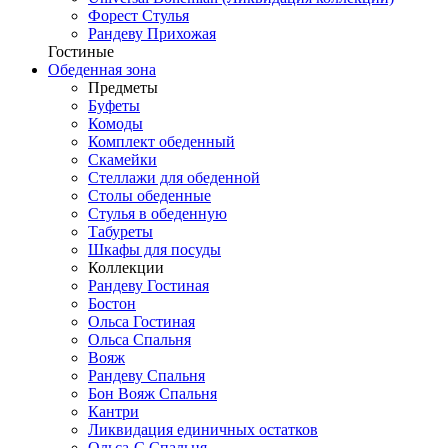
Форест Стулья
Рандеву Прихожая
Гостиные
Обеденная зона
Предметы
Буфеты
Комоды
Комплект обеденный
Скамейки
Стеллажи для обеденной
Столы обеденные
Стулья в обеденную
Табуреты
Шкафы для посуды
Коллекции
Рандеву Гостиная
Бостон
Ольса Гостиная
Ольса Спальня
Вояж
Рандеву Спальня
Бон Вояж Спальня
Кантри
Ликвидация единичных остатков
Ольса-С Спальня