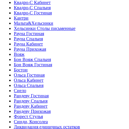
Квадро-С Кабинет
Квадро-С Спальня
Квадро-С Гостиная
Кантри
Мальта&Хельсинки
Хельсинки Столы письменные
Рауна Гостиная
Рауна Спальня
Рауна Кабинет
Рауна Прихожая
Вояж
Бон Вояж Спальня
Бон Вояж Гостиная
Бостон
Ольса Гостиная
Ольса Кабинет
Ольса Спальня
Сиело
Рандеву Гостиная
Рандеву Спальня
Рандеву Кабинет
Рандеву Прихожая
Форест Стулья
Синди, Консолеа
Ликвидация единичных остатков