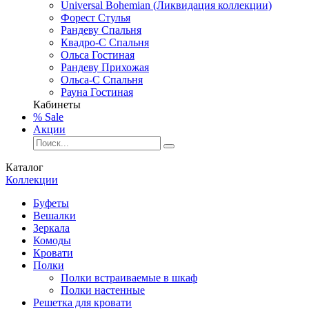
Universal Bohemian (Ликвидация коллекции)
Форест Стулья
Рандеву Спальня
Квадро-С Спальня
Ольса Гостиная
Рандеву Прихожая
Ольса-С Спальня
Рауна Гостиная
Кабинеты
% Sale
Акции
Каталог
Коллекции
Буфеты
Вешалки
Зеркала
Комоды
Кровати
Полки
Полки встраиваемые в шкаф
Полки настенные
Решетка для кровати