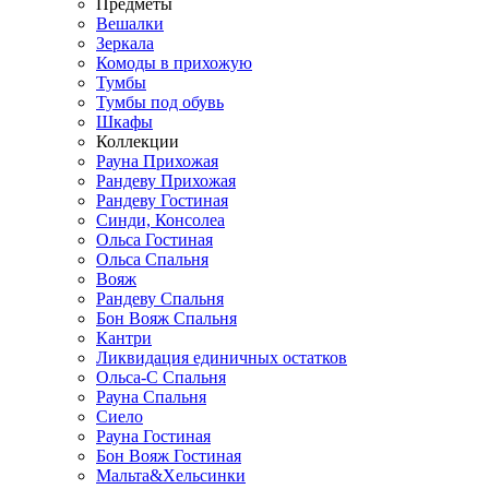
Предметы
Вешалки
Зеркала
Комоды в прихожую
Тумбы
Тумбы под обувь
Шкафы
Коллекции
Рауна Прихожая
Рандеву Прихожая
Рандеву Гостиная
Синди, Консолеа
Ольса Гостиная
Ольса Спальня
Вояж
Рандеву Спальня
Бон Вояж Спальня
Кантри
Ликвидация единичных остатков
Ольса-С Спальня
Рауна Спальня
Сиело
Рауна Гостиная
Бон Вояж Гостиная
Мальта&Хельсинки