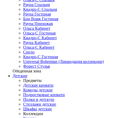
Рауна Спальня
Квадро-С Спальня
Рауна Гостиная
Бон Вояж Гостиная
Рауна Прихожая
Ольса Кабинет
Ольса-С Гостиная
Квадро-С Кабинет
Рауна Кабинет
Ольса-С Кабинет
Сиело
Квадро-С Гостиная
Universal Bohemian (Ликвидация коллекции)
Форест Стулья
Обеденная зона
Детские
Предметы
Детские кровати
Комоды детские
Подростковые кровати
Полки в детскую
Стеллажи детские
Шкафы детские
Коллекции