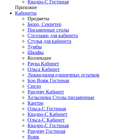
Квадро-С Гостиная
Прихожие
Кабинеты
Предметы
Бюро, Секретер
Письменные столы
Стеллажи для кабинета
Стулья для кабинета
Тумбы
Шкафы
Коллекции
Рауна Кабинет
Ольса Кабинет
Ликвидация единичных остатков
Бон Вояж Гостиная
Сиело
Рандеву Кабинет
Хельсинки Столы письменные
Кантри
Ольса-С Гостиная
Квадро-С Кабинет
Ольса-С Кабинет
Квадро-С Гостиная
Рандеву Гостиная
Вояж