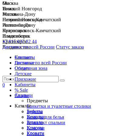
Москва
Омск
Нижний Новгород
Томск
Ростов-на-Дону
Москва
Петропавловск-Камчатский
Нижний Новгород
Новосибирск
Ростов-на-Дону
Красноярск
Петропавловск-Камчатский
Владивосток
Новосибирск
+7 915 037 82 44
Красноярск
Доставка по всей России
Владивосток
Статус заказа
Спальни
Контакты
Гостиные
Доставка по всей России
Обеденная зона
Оплата
Детские
Прихожие
Кабинеты
0
% Sale
Спальни
Акции
Предметы
Каталог
Банкетки и туалетные столики
Буфеты
Зеркала
Вешалки
Комоды для белья
Зеркала
Комплект спальни
Комоды
Консоли
Кровати
Кровати