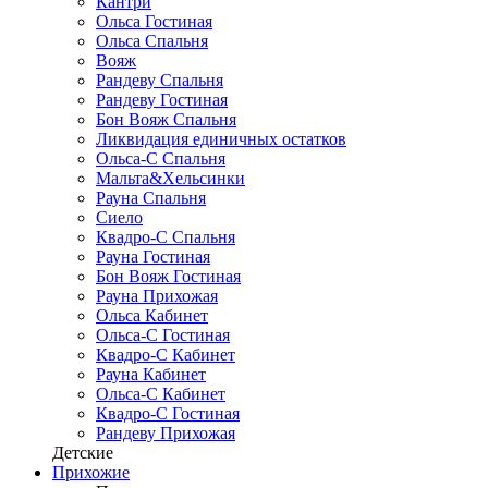
Кантри
Ольса Гостиная
Ольса Спальня
Вояж
Рандеву Спальня
Рандеву Гостиная
Бон Вояж Спальня
Ликвидация единичных остатков
Ольса-С Спальня
Мальта&Хельсинки
Рауна Спальня
Сиело
Квадро-С Спальня
Рауна Гостиная
Бон Вояж Гостиная
Рауна Прихожая
Ольса Кабинет
Ольса-С Гостиная
Квадро-С Кабинет
Рауна Кабинет
Ольса-С Кабинет
Квадро-С Гостиная
Рандеву Прихожая
Детские
Прихожие