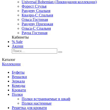
Universal Bohemian (Ликвидация коллекции)
Форест Стулья
Рандеву Спальня
Квадро-С Спальня
Ольса Гостиная
Рандеву Прихожая
Ольса-С Спальня
Рауна Гостиная
Кабинеты
% Sale
Акции
Каталог
Коллекции
Буфеты
Вешалки
Зеркала
Комоды
Кровати
Полки
Полки встраиваемые в шкаф
Полки настенные
Решетка для кровати