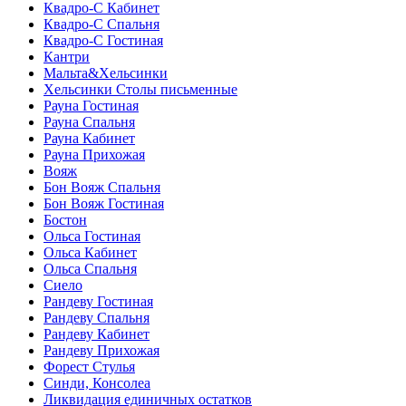
Квадро-С Кабинет
Квадро-С Спальня
Квадро-С Гостиная
Кантри
Мальта&Хельсинки
Хельсинки Столы письменные
Рауна Гостиная
Рауна Спальня
Рауна Кабинет
Рауна Прихожая
Вояж
Бон Вояж Спальня
Бон Вояж Гостиная
Бостон
Ольса Гостиная
Ольса Кабинет
Ольса Спальня
Сиело
Рандеву Гостиная
Рандеву Спальня
Рандеву Кабинет
Рандеву Прихожая
Форест Стулья
Синди, Консолеа
Ликвидация единичных остатков