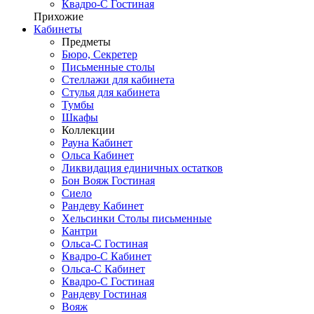
Квадро-С Гостиная
Прихожие
Кабинеты
Предметы
Бюро, Секретер
Письменные столы
Стеллажи для кабинета
Стулья для кабинета
Тумбы
Шкафы
Коллекции
Рауна Кабинет
Ольса Кабинет
Ликвидация единичных остатков
Бон Вояж Гостиная
Сиело
Рандеву Кабинет
Хельсинки Столы письменные
Кантри
Ольса-С Гостиная
Квадро-С Кабинет
Ольса-С Кабинет
Квадро-С Гостиная
Рандеву Гостиная
Вояж