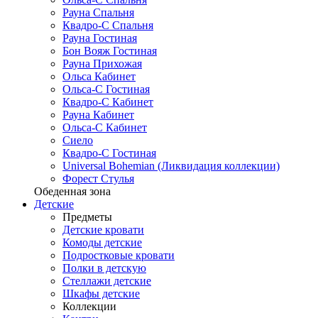
Рауна Спальня
Квадро-С Спальня
Рауна Гостиная
Бон Вояж Гостиная
Рауна Прихожая
Ольса Кабинет
Ольса-С Гостиная
Квадро-С Кабинет
Рауна Кабинет
Ольса-С Кабинет
Сиело
Квадро-С Гостиная
Universal Bohemian (Ликвидация коллекции)
Форест Стулья
Обеденная зона
Детские
Предметы
Детские кровати
Комоды детские
Подростковые кровати
Полки в детскую
Стеллажи детские
Шкафы детские
Коллекции