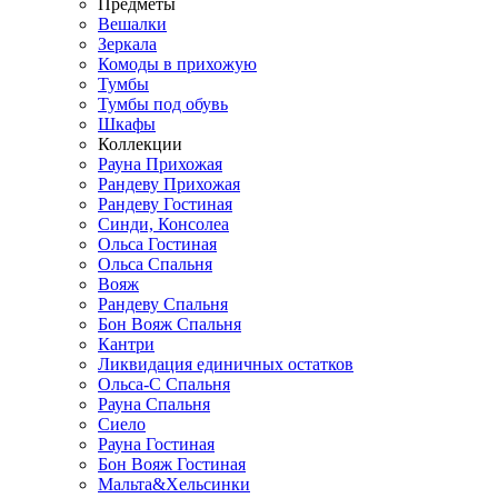
Предметы
Вешалки
Зеркала
Комоды в прихожую
Тумбы
Тумбы под обувь
Шкафы
Коллекции
Рауна Прихожая
Рандеву Прихожая
Рандеву Гостиная
Синди, Консолеа
Ольса Гостиная
Ольса Спальня
Вояж
Рандеву Спальня
Бон Вояж Спальня
Кантри
Ликвидация единичных остатков
Ольса-С Спальня
Рауна Спальня
Сиело
Рауна Гостиная
Бон Вояж Гостиная
Мальта&Хельсинки