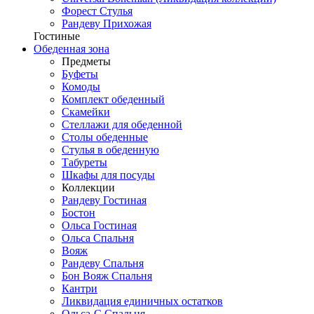
Форест Стулья
Рандеву Прихожая
Гостиные
Обеденная зона
Предметы
Буфеты
Комоды
Комплект обеденный
Скамейки
Стеллажи для обеденной
Столы обеденные
Стулья в обеденную
Табуреты
Шкафы для посуды
Коллекции
Рандеву Гостиная
Бостон
Ольса Гостиная
Ольса Спальня
Вояж
Рандеву Спальня
Бон Вояж Спальня
Кантри
Ликвидация единичных остатков
Ольса-С Спальня