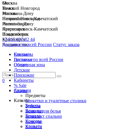
Москва
Омск
Нижний Новгород
Томск
Ростов-на-Дону
Москва
Петропавловск-Камчатский
Нижний Новгород
Новосибирск
Ростов-на-Дону
Красноярск
Петропавловск-Камчатский
Владивосток
Новосибирск
+7 915 037 82 44
Красноярск
Доставка по всей России
Владивосток
Статус заказа
Спальни
Контакты
Гостиные
Доставка по всей России
Обеденная зона
Оплата
Детские
Прихожие
Кабинеты
0
% Sale
Спальни
Акции
Предметы
Каталог
Банкетки и туалетные столики
Буфеты
Зеркала
Вешалки
Комоды для белья
Зеркала
Комплект спальни
Комоды
Консоли
Кровати
Кровати