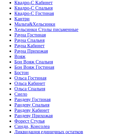
Квадро-С Кабинет
Квадро-С Спальня
Квадро-С Гостиная
Кантри
Мальта&Хельсинки
Хельсинки Столы письменные
Рауна Гостиная
Рауна Спальня
Рауна Кабинет
Рауна Прихожая
Вояж
Бон Вояж Спальня
Бон Вояж Гостиная
Бостон
Ольса Гостиная
Ольса Кабинет
Ольса Спальня
Сиело
Рандеву Гостиная
Рандеву Спальня
Рандеву Кабинет
Рандеву Прихожая
Форест Стулья
Синди, Консолеа
Ликвидация единичных остатков