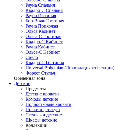
Рауна Спальня
Квадро-С Спальня
Рауна Гостиная
Бон Вояж Гостиная
Рауна Прихожая
Ольса Кабинет
Ольса-С Гостиная
Квадро-С Кабинет
Рауна Кабинет
Ольса-С Кабинет
Сиело
Квадро-С Гостиная
Universal Bohemian (Ликвидация коллекции)
Форест Стулья
Обеденная зона
Детские
Предметы
Детские кровати
Комоды детские
Подростковые кровати
Полки в детскую
Стеллажи детские
Шкафы детские
Коллекции