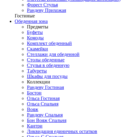
Форест Стулья
Рандеву Прихожая
Гостиные
Обеденная зона
Предметы
Буфеты
Комоды
Комплект обеденный
Скамейки
Стеллажи для обеденной
Столы обеденные
Стулья в обеденную
Табуреты
Шкафы для посуды
Коллекции
Рандеву Гостиная
Бостон
Ольса Гостиная
Ольса Спальня
Вояж
Рандеву Спальня
Бон Вояж Спальня
Кантри
Ликвидация единичных остатков
Ольса-С Спальня