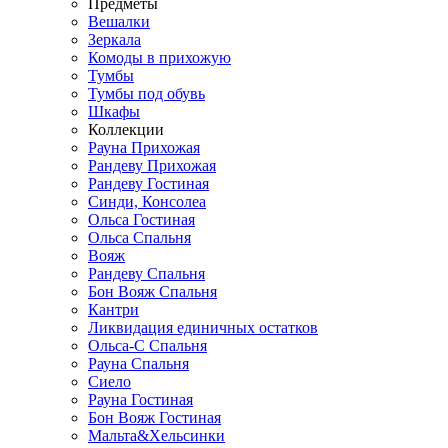
Предметы
Вешалки
Зеркала
Комоды в прихожую
Тумбы
Тумбы под обувь
Шкафы
Коллекции
Рауна Прихожая
Рандеву Прихожая
Рандеву Гостиная
Синди, Консолеа
Ольса Гостиная
Ольса Спальня
Вояж
Рандеву Спальня
Бон Вояж Спальня
Кантри
Ликвидация единичных остатков
Ольса-С Спальня
Рауна Спальня
Сиело
Рауна Гостиная
Бон Вояж Гостиная
Мальта&Хельсинки