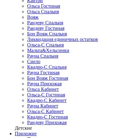
Кантри
Ольса Гостиная
Ольса Спальня
Вояж
Рандеву Спальня
Рандеву Гостиная
Бон Вояж Спальня
Ликвидация единичных остатков
Ольса-С Спальня
Мальта&Хельсинки
Рауна Спальня
Сиело
Квадро-С Спальня
Рауна Гостиная
Бон Вояж Гостиная
Рауна Прихожая
Ольса Кабинет
Ольса-С Гостиная
Квадро-С Кабинет
Рауна Кабинет
Ольса-С Кабинет
Квадро-С Гостиная
Рандеву Прихожая
Детские
Прихожие