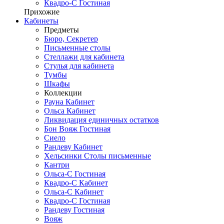
Квадро-С Гостиная
Прихожие
Кабинеты
Предметы
Бюро, Секретер
Письменные столы
Стеллажи для кабинета
Стулья для кабинета
Тумбы
Шкафы
Коллекции
Рауна Кабинет
Ольса Кабинет
Ликвидация единичных остатков
Бон Вояж Гостиная
Сиело
Рандеву Кабинет
Хельсинки Столы письменные
Кантри
Ольса-С Гостиная
Квадро-С Кабинет
Ольса-С Кабинет
Квадро-С Гостиная
Рандеву Гостиная
Вояж