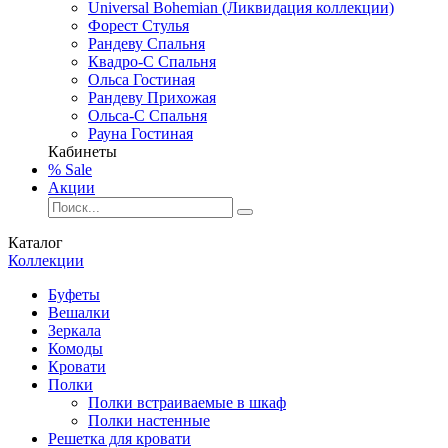
Universal Bohemian (Ликвидация коллекции)
Форест Стулья
Рандеву Спальня
Квадро-С Спальня
Ольса Гостиная
Рандеву Прихожая
Ольса-С Спальня
Рауна Гостиная
Кабинеты
% Sale
Акции
Каталог
Коллекции
Буфеты
Вешалки
Зеркала
Комоды
Кровати
Полки
Полки встраиваемые в шкаф
Полки настенные
Решетка для кровати